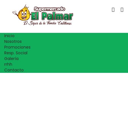
Inicio
Nosotros
Promociones
Resp. Social
Galería
rrhh
Contacto